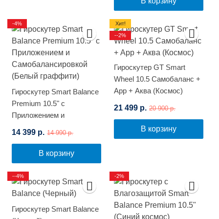
В корзину
-4%
Хит!
--2%
Гироскутер GT Smart
Wheel 10.5 Самобаланс +
App + Аква (Космос)
Гироскутер Smart Balance
Premium 10.5" с
21 499 р.
20 900 р.
Приложением и
Самобалансировкой
В корзину
14 399 р.
14 990 р.
(Белый граффити)
В корзину
--4%
-2%
Гироскутер Smart Balance