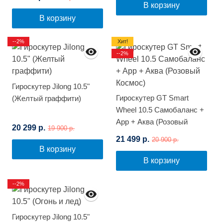
В корзину
В корзину
--2%
Хит!
--2%
Гироскутер Jilong 10.5"
Гироскутер GT Smart
(Желтый граффити)
Wheel 10.5 Самобаланс +
App + Аква (Розовый
20 299 р.
19 900 р.
Космос)
21 499 р.
20 900 р.
В корзину
В корзину
--2%
Гироскутер Jilong 10.5"