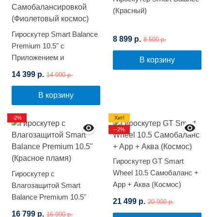
(Красный)
Гироскутер Smart Balance
8 899 р.
8 500 р.
Premium 10.5" с
Приложением и
В корзину
Самобалансировкой
14 399 р.
14 990 р.
(Фиолетовый космос)
В корзину
-2%
Хит!
--2%
Гироскутер GT Smart
Wheel 10.5 Самобаланс +
Гироскутер с
App + Аква (Космос)
Влагозащитой Smart
Balance Premium 10.5"
21 499 р.
20 900 р.
(Красное пламя)
16 799 р.
16 990 р.