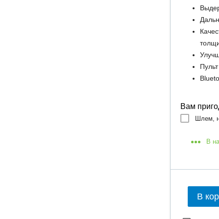
Выдер
Дальн
Качес
толщ
Улучш
Пульт
Bluet
Вам приго
Шлем, н
В н
В ко