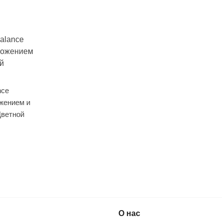
nce
жением и
Цветной
Гироскутер Smart Balance
О нас