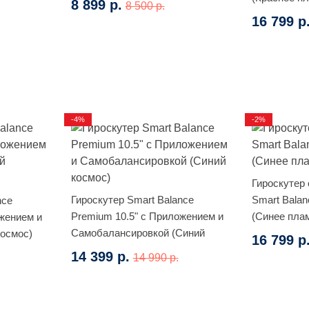
8 899 р.
8 500 р.
16 799 р
-4%
-2%
Гироскутер
Гироскутер Smart Balance
Smart Balan
nce
Premium 10.5" с Приложением и
(Синее пла
жением и
Самобалансировкой (Синий
осмос)
16 799 р
космос)
14 399 р.
14 990 р.