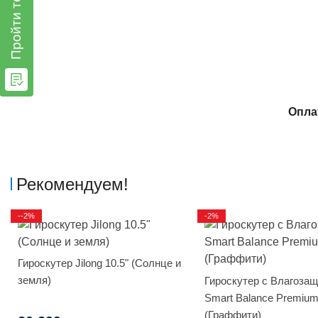
Пройти тест
Опла
Рекомендуем!
--2%
-2%
Гироскутер Jilong 10.5" (Солнце и
земля)
Гироскутер с Влагоза
Smart Balance Premium
(Граффити)