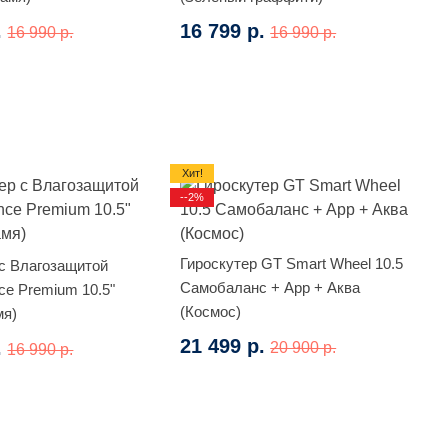
.
16 799 р.
16 990 р.
16 990 р.
Хит!
--2%
Гироскутер GT Smart Wheel 10.5
 с Влагозащитой
Самобаланс + App + Аква
ce Premium 10.5"
(Космос)
мя)
21 499 р.
.
20 900 р.
16 990 р.