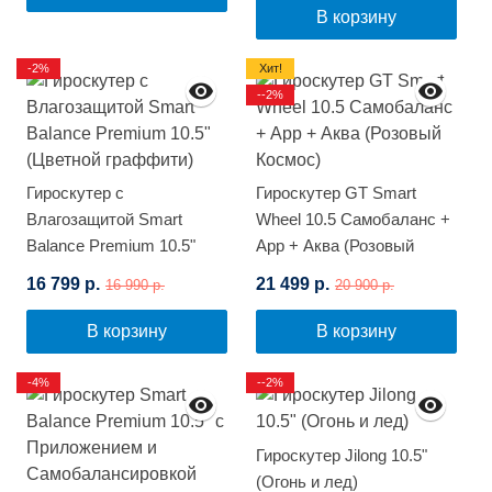
В корзину
-2%
Хит!
--2%
Гироскутер с
Гироскутер GT Smart
Влагозащитой Smart
Wheel 10.5 Самобаланс +
Balance Premium 10.5"
App + Аква (Розовый
(Цветной граффити)
Космос)
16 799 р.
21 499 р.
16 990 р.
20 900 р.
В корзину
В корзину
-4%
--2%
Гироскутер Jilong 10.5"
(Огонь и лед)