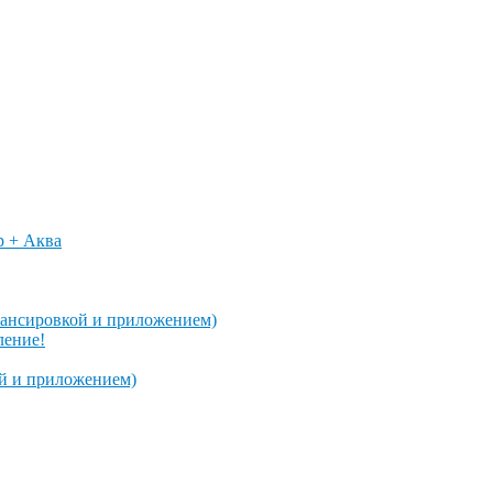
p + Аква
алансировкой и приложением)
ление!
ой и приложением)