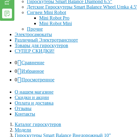
Гироскутеры Smart Balance Diamond 6.5"
Детские Гироскутеры Smart Balance Wheel Umka 4.5
Сигвеи Mini Robot
Mini Robot Pro
Mini Robot Mini
Прочие
Электросамокаты
Различный Электротранспорт
Товары для гироскутеров
СУПЕР СКИДКИ!
0
Сравнение
0
Избранное
0
Просмотренное
О нашем магазине
Скидки и акции
Оплата и доставка
Отзывы
Контакты
Каталог гироскутеров
Модели
Гироскутеры Smart Balance Внедорожный 10"