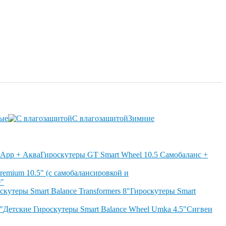
ые
С влагозащитой
Зимние
Гироскутеры GT Smart Wheel 10.5 Самобаланс +
remium 10.5" (с самобалансировкой и
0"
скутеры Smart Balance Transformers 8"
Гироскутеры Smart
"
Детские Гироскутеры Smart Balance Wheel Umka 4.5"
Сигвеи