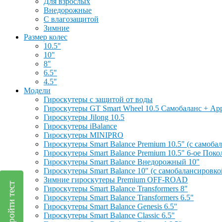
Для взрослых
Внедорожные
С влагозащитой
Зимние
Размер колес
10.5"
10"
8"
6.5"
4.5"
Модели
Гироскутеры с защитой от воды
Гироскутеры GT Smart Wheel 10.5 Самобаланс + Ap
Гироскутеры Jilong 10.5
Гироскутеры iBalance
Гироскутеры MINIPRO
Гироскутеры Smart Balance Premium 10.5" (с самоб
Гироскутеры Smart Balance Premium 10.5" 6-ое Поко
Гироскутеры Smart Balance Внедорожный 10"
Гироскутеры Smart Balance 10" (с самобалансировк
Зимние гироскутеры Premium OFF-ROAD
Пройти тест
Гироскутеры Smart Balance Transformers 8"
Гироскутеры Smart Balance Transformers 6.5"
Гироскутеры Smart Balance Genesis 6.5"
Гироскутеры Smart Balance Classic 6.5"