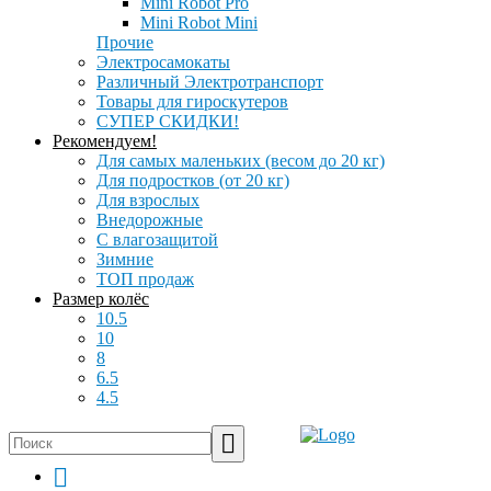
Mini Robot Pro
Mini Robot Mini
Прочие
Электросамокаты
Различный Электротранспорт
Товары для гироскутеров
СУПЕР СКИДКИ!
Рекомендуем!
Для самых маленьких (весом до 20 кг)
Для подростков (от 20 кг)
Для взрослых
Внедорожные
С влагозащитой
Зимние
ТОП продаж
Размер колёс
10.5
10
8
6.5
4.5