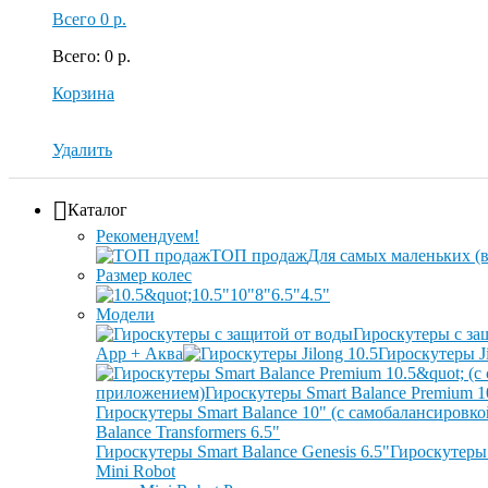
Всего
0 р.
Всего
:
0 р.
Корзина
Удалить
Каталог
Рекомендуем!
ТОП продаж
Для самых маленьких (в
Размер колес
10.5"
10"
8"
6.5"
4.5"
Модели
Гироскутеры с за
App + Аква
Гироскутеры Ji
приложением)
Гироскутеры Smart Balance Premium 1
Гироскутеры Smart Balance 10" (с самобалансировк
Balance Transformers 6.5"
Гироскутеры Smart Balance Genesis 6.5"
Гироскутеры 
Mini Robot