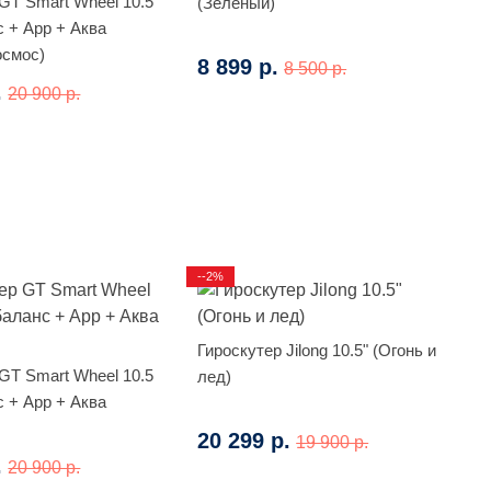
GT Smart Wheel 10.5
(Зеленый)
 + App + Аква
осмос)
8 899 р.
8 500 р.
.
20 900 р.
--2%
Гироскутер Jilong 10.5" (Огонь и
GT Smart Wheel 10.5
лед)
 + App + Аква
20 299 р.
19 900 р.
.
20 900 р.