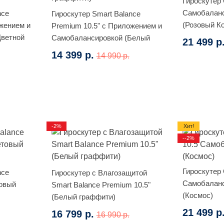
Гироскутер 
Самобаланс
nce
Гироскутер Smart Balance
(Розовый К
жением и
Premium 10.5" с Приложением и
Цветной
Самобалансировкой (Белый
21 499 р
граффити)
14 399 р.
14 990 р.
-2%
Хит!
--2%
Гироскутер 
nce
Гироскутер с Влагозащитой
Самобаланс
товый
Smart Balance Premium 10.5"
(Космос)
(Белый граффити)
21 499 р
16 799 р.
16 990 р.