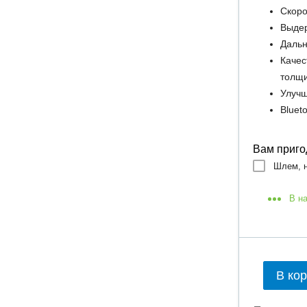
Скоро
Выдер
Дальн
Качес
толщ
Улучш
Bluet
Вам приго
Шлем, н
В н
В ко