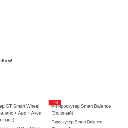
обом!
--4%
Гироскутер Smart Balance