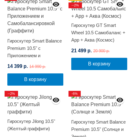
--2%
Гироскутер GT Smart
Wheel 10.5 Самобаланс +
App + Аква (Космос)
Гироскутер Smart Balance
Premium 10.5" с
21 499 р.
20 900 р.
Приложением и
Самобалансировкой
В корзину
14 399 р.
14 990 р.
(Граффити)
В корзину
--2%
-6%
Гироскутер Jilong 10.5"
Гироскутер Smart Balance
(Желтый граффити)
Premium 10.5" (Солнце и
Земля)