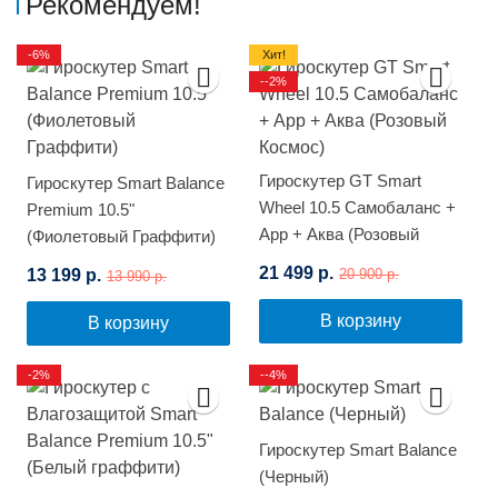
Рекомендуем!
-6%
Хит!
--2%
Гироскутер GT Smart
Гироскутер Smart Balance
Wheel 10.5 Самобаланс +
Premium 10.5"
App + Аква (Розовый
(Фиолетовый Граффити)
Космос)
21 499 р.
13 199 р.
20 900 р.
13 990 р.
В корзину
В корзину
-2%
--4%
Гироскутер Smart Balance
(Черный)