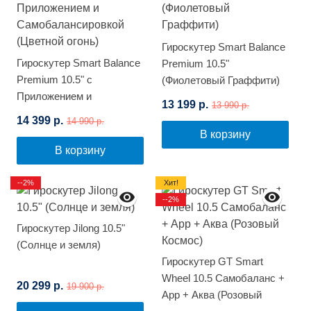
Гироскутер Smart Balance
Гироскутер Smart Balance
Premium 10.5"
Premium 10.5" с
(Фиолетовый Граффити)
Приложением и
13 199 р.
13 990 р.
Самобалансировкой
14 399 р.
14 990 р.
(Цветной огонь)
В корзину
В корзину
--2%
Хит!
--2%
Гироскутер Jilong 10.5"
(Солнце и земля)
Гироскутер GT Smart
Wheel 10.5 Самобаланс +
20 299 р.
19 900 р.
App + Аква (Розовый