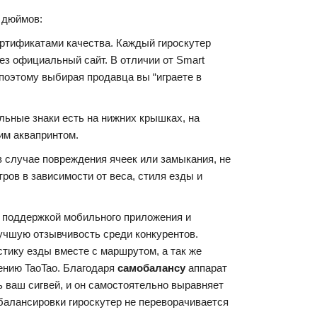
5 дюймов:
ртификатами качества. Каждый гироскутер
ез официальный сайт. В отличии от Smart
 поэтому выбирая продавца вы “играете в
льные знаки есть на нижних крышках, на
им аквапринтом.
в случае повреждения ячеек или замыкания, не
ров в зависимости от веса, стиля езды и
с поддержкой мобильного приложения и
учшую отзывчивость среди конкурентов.
тику езды вместе с маршрутом, а так же
ению TaoTao. Благодаря
самобалансу
аппарат
ь ваш сигвей, и он самостоятельно выравняет
обалансировки гироскутер не переворачивается