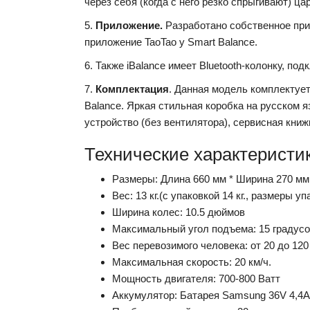
через себя (когда с него резко спрыгивают) цар
5.
Приложение.
Разработано собственное прил
приложение TaoTao у Smart Balance.
6. Также iBalance имеет Bluetooth-колонку, п
7.
Комплектация
. Данная модель комплектует
Balance. Яркая стильная коробка на русском я
устройство (без вентилятора), сервисная книжк
Технические характеристик
Размеры: Длина 660 мм * Ширина 270 мм
Вес: 13 кг.(с упаковкой 14 кг., размеры у
Ширина колес: 10.5 дюймов
Максимальный угол подъема: 15 градус
Вес перевозимого человека: от 20 до 120 
Максимальная скорость: 20 км/ч.
Мощность двигателя: 700-800 Ватт
Аккумулятор: Батарея Samsung 36V 4,4