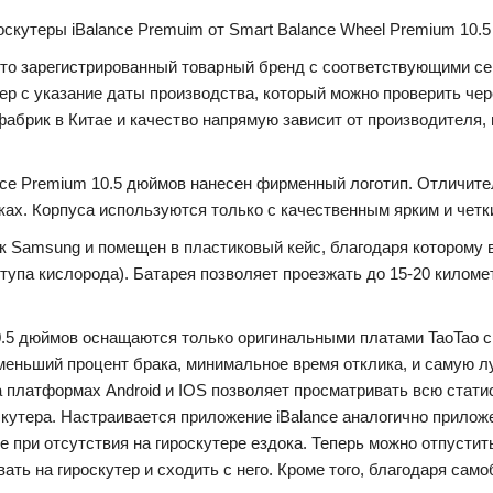
оскутеры iBalance Premuim от Smart Balance Wheel Premium 10.
Это зарегистрированный товарный бренд с соответствующими се
ер с указание даты производства, который можно проверить чер
фабрик в Китае и качество напрямую зависит от производителя,
ance Premium 10.5 дюймов нанесен фирменный логотип. Отличите
жках. Корпуса используются только с качественным ярким и четк
к Samsung и помещен в пластиковый кейс, благодаря которому 
тупа кислорода). Батарея позволяет проезжать до 15-20 километ
 10.5 дюймов оснащаются только оригинальными платами TaoTao 
еньший процент брака, минимальное время отклика, и самую л
платформах Android и IOS позволяет просматривать всю статис
кутера. Настраивается приложение iBalance аналогично прилож
 при отсутствия на гироскутере ездока. Теперь можно отпустит
ать на гироскутер и сходить с него. Кроме того, благодаря сам