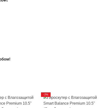
обом!
-2%