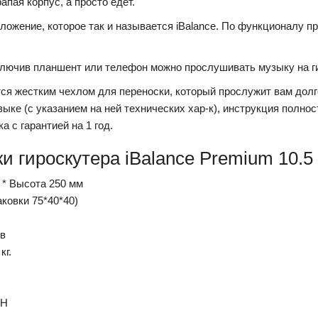
апая корпус, а просто едет.
ожение, которое так и называется iBalance. По функционалу п
одключив планшент или телефон можно прослушивать музыку на г
ся жестким чехлом для переноски, который прослужит вам долг
зыке (с указанием на ней технических хар-к), инструкция полн
а с гарантией на 1 год.
и гироскутера iBalance Premium 10.5
 * Высота 250 мм
паковки 75*40*40)
ов
кг.
AH