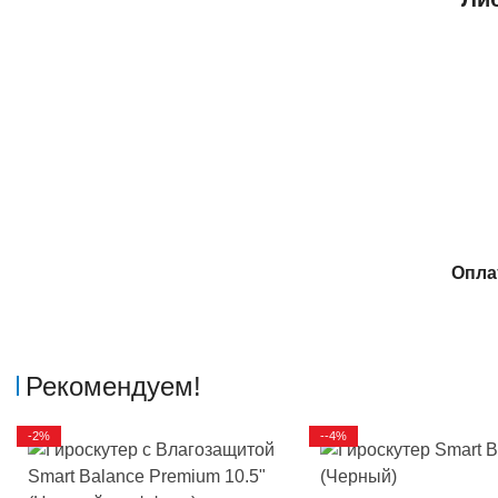
Опла
Рекомендуем!
-2%
--4%