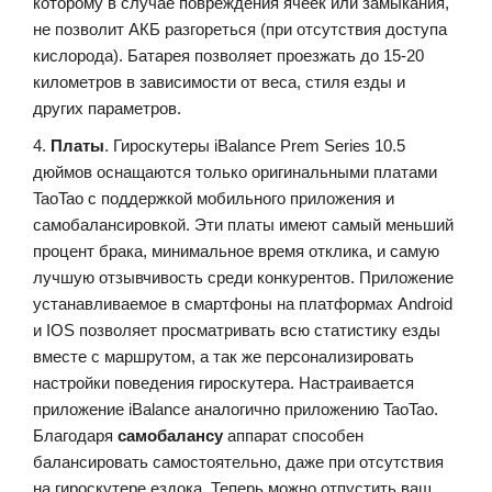
которому в случае повреждения ячеек или замыкания,
не позволит АКБ разгореться (при отсутствия доступа
кислорода). Батарея позволяет проезжать до 15-20
километров в зависимости от веса, стиля езды и
других параметров.
4.
Платы
. Гироскутеры iBalance Prem Series 10.5
дюймов оснащаются только оригинальными платами
TaoTao с поддержкой мобильного приложения и
самобалансировкой. Эти платы имеют самый меньший
процент брака, минимальное время отклика, и самую
лучшую отзывчивость среди конкурентов. Приложение
устанавливаемое в смартфоны на платформах Android
и IOS позволяет просматривать всю статистику езды
вместе с маршрутом, а так же персонализировать
настройки поведения гироскутера. Настраивается
приложение iBalance аналогично приложению TaoTao.
Благодаря
самобалансу
аппарат способен
балансировать самостоятельно, даже при отсутствия
на гироскутере ездока. Теперь можно отпустить ваш