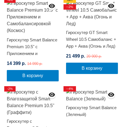
-4%
Хит!
--2%
Гироскутер GT Smart
Wheel 10.5 Самобаланс +
Гироскутер Smart Balance
App + Аква (Огонь и Лед)
Premium 10.5" с
Приложением и
21 499 р.
20 900 р.
Самобалансировкой
14 399 р.
14 990 р.
(Космос)
В корзину
В корзину
-2%
--4%
Гироскутер Smart Balance
(Зеленый)
Гироскутер с