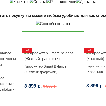
тить покупку вы можете любым удобным для вас спос
--4%
--4%
Гироскутер 
Гироскутер Smart Balance
(Красный)
(Желтый граффити)
nce
жением и
8 899 р.
8 899 р.
8 500 р.
Граффити)