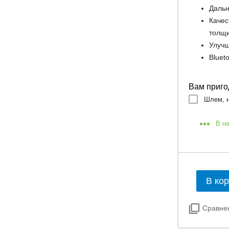
Дальн
Качес
толщ
Улучш
Bluet
Вам приго
Шлем, н
В н
В ко
Сравне