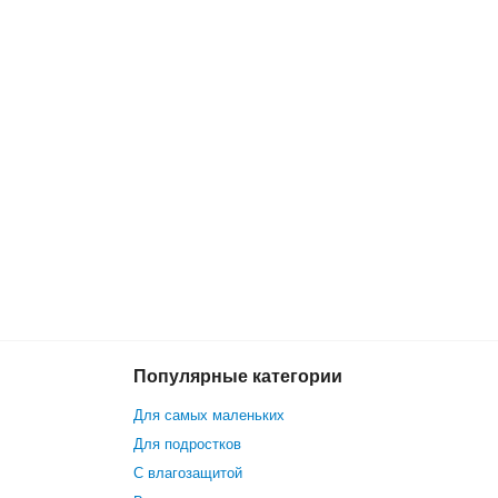
Популярные категории
8 300 р.
В корзину
8 299 р.
Для самых маленьких
Для подростков
С влагозащитой