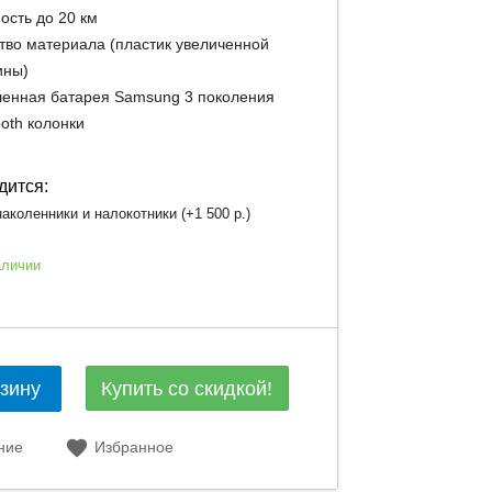
ость до 20 км
тво материала (пластик увеличенной
ины)
енная батарея Samsung 3 поколения
ooth колонки
дится:
аколенники и налокотники (+
1 500 р.
)
аличии
Купить со скидкой!
рзину
ние
Избранное