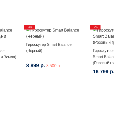
--4%
-2%
Гироскутер Smart Balance
(Черный)
Гироскутер
nce
Smart Balan
 и Земля)
(Розовый г
8 899 р.
8 500 р.
16 799 р