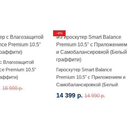
-4%
 с Влагозащитой
ce Premium 10.5"
Гироскутер Smart Balance
раффити)
Premium 10.5" с Приложением и
Самобалансировкой (Белый
.
16 990 р.
граффити)
14 399 р.
14 990 р.