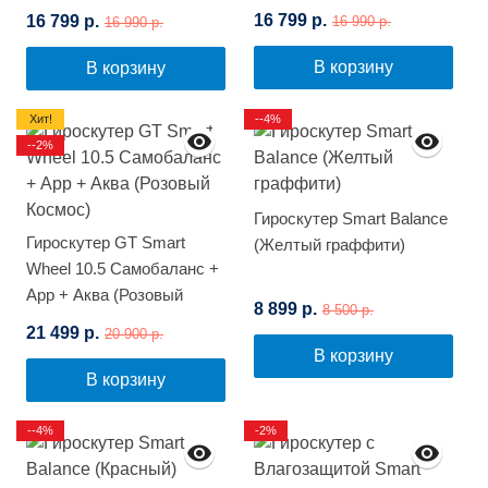
(Цветной огонь)
(Синее пламя)
16 799 р.
16 799 р.
16 990 р.
16 990 р.
В корзину
В корзину
Хит!
--4%
--2%
Гироскутер Smart Balance
Гироскутер GT Smart
(Желтый граффити)
Wheel 10.5 Самобаланс +
App + Аква (Розовый
8 899 р.
8 500 р.
Космос)
21 499 р.
20 900 р.
В корзину
В корзину
--4%
-2%