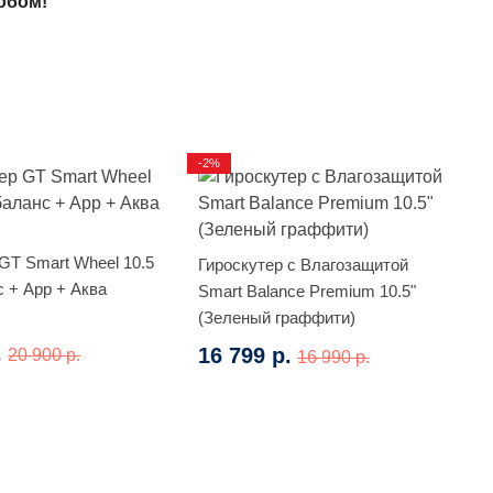
обом!
-2%
GT Smart Wheel 10.5
Гироскутер с Влагозащитой
 + App + Аква
Smart Balance Premium 10.5"
(Зеленый граффити)
.
16 799 р.
20 900 р.
16 990 р.