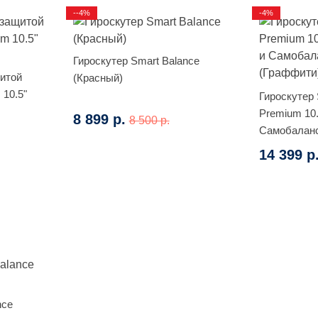
--4%
-4%
Гироскутер Smart Balance
щитой
(Красный)
 10.5"
Гироскутер 
Premium 10
8 899 р.
8 500 р.
Самобаланс
14 399 р
nce