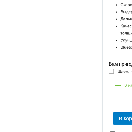
Скоро
Выдер
Дальн
Качес
толщ
Улучш
Bluet
Вам приго
Шлем, н
В н
В ко