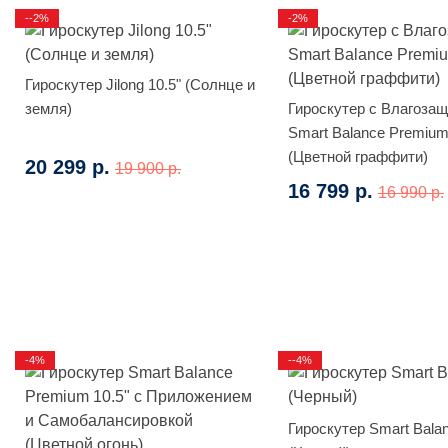
--2%
-2%
Гироскутер Jilong 10.5" (Солнце и
земля)
Гироскутер с Влагоза
Smart Balance Premium
(Цветной граффити)
20 299 р.
19 900 р.
16 799 р.
16 990 р.
-4%
--4%
Гироскутер Smart Bala