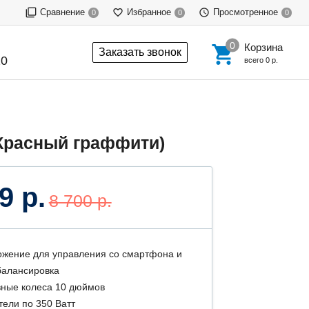
Сравнение
Избранное
Просмотренное
0
0
0
Корзина
Заказать звонок
20
всего
0 р.
(Красный граффити)
9 р.
8 700 р.
жение для управления со смартфона и
алансировка
ные колеса 10 дюймов
тели по 350 Ватт