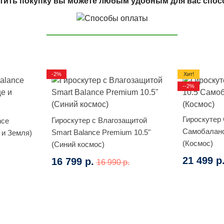
тить покупку вы можете любым удобным для вас спос
-2%
Хит!
--2%
Гироскутер 
Гироскутер с Влагозащитой
nce
Самобаланс
Smart Balance Premium 10.5"
 и Земля)
(Космос)
(Синий космос)
21 499 р
16 799 р.
16 990 р.